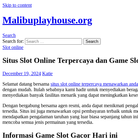
Skip to content
Malibuplayhouse.org
Search
Search for:
Slot online
Situs Slot Online Terpercaya dan Game Sl
December 19, 2024
Katie
Selamat datang bersama
situs slot online terpercaya menawarkan anda
dengan mudah. Itulah sebabnya kami hadir untuk menyediakan beraga
menyediakan banyak fasilitas menarik yang dapat meningkatkan kes
Dengan bergabung bersama agen resmi, anda dapat menikmati pengala
tersedia. Situs ini juga menawarkan opsi pembayaran terbaik untuk mem
mendapatkan pengalaman taruhan yang luar biasa sepanjang tahun ini
mencoba semua jenis permainan yang tersedia.
Informasi Game Slot Gacor Hari ini