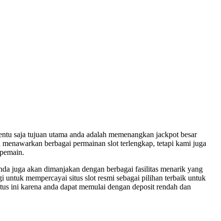
tentu saja tujuan utama anda adalah memenangkan jackpot besar
menawarkan berbagai permainan slot terlengkap, tetapi kami juga
 pemain.
da juga akan dimanjakan dengan berbagai fasilitas menarik yang
i untuk mempercayai situs slot resmi sebagai pilihan terbaik untuk
tus ini karena anda dapat memulai dengan deposit rendah dan