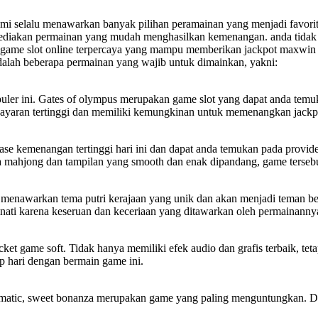
kami selalu menawarkan banyak pilihan peramainan yang menjadi favori
iakan permainan yang mudah menghasilkan kemenangan. anda tidak per
ame slot online terpercaya yang mampu memberikan jackpot maxwin 
dalah beberapa permainan yang wajib untuk dimainkan, yakni:
puler ini. Gates of olympus merupakan game slot yang dapat anda temu
mbayaran tertinggi dan memiliki kemungkinan untuk memenangkan jackp
e kemenangan tertinggi hari ini dan dapat anda temukan pada provider
 mahjong dan tampilan yang smooth dan enak dipandang, game tersebut
g menawarkan tema putri kerajaan yang unik dan akan menjadi teman ber
iminati karena keseruan dan keceriaan yang ditawarkan oleh permainanny
ket game soft. Tidak hanya memiliki efek audio dan grafis terbaik, tet
p hari dengan bermain game ini.
atic, sweet bonanza merupakan game yang paling menguntungkan. Den