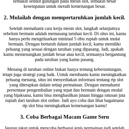
semakin sedikit gulungan pada mesin slot, semakin besar
kesempatan untuk meraih kemenangan besar.
2. Mulailah dengan mempertaruhkan jumlah kecil.
Setelah memahami cara kerja mesin slot, langkah selanjutnya
sebelum bermain adalah memasang taruhan kecil. Di situs ini, kamu
hanya perlu mengeluarkan minimal 5 ribu rupiah untuk mulai
bermain. Dengan bertaruh dalam jumlah kecil, kamu memiliki
peluang yang sesuai dengan taruhan yang dipasang. Jadi, apakah
kamu memenangkan jumlah besar atau kecil, semuanya bergantung
pada taruhan yang kamu pasang.
Menang di taruhan online bukan hanya tentang keberuntungan,
tetapi juga strategi yang baik. Untuk membantu kamu meningkatkan
peluang menang, situs ini menyediakan informasi tentang rtp slot
yang diterapkan dalam setiap permainan. Dengan memahami
persentase pengembalian yang tepat dan bermain dengan modal
yang bijaksana, kamu bisa menghasilkan jutaan hingga ratusan juta
rupiah dari taruhan slot online. Jadi ayo coba dan lihat bagaimana
rtp slot bisa meningkatkan kemenangan kamu!
3. Coba Berbagai Macam Game Seru
Jangan takut untuk mencoba berbagai jenis permainan judi setelah