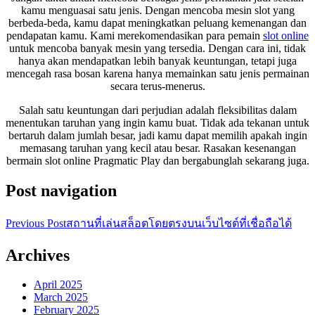
kamu menguasai satu jenis. Dengan mencoba mesin slot yang
berbeda-beda, kamu dapat meningkatkan peluang kemenangan dan
pendapatan kamu. Kami merekomendasikan para pemain
slot online
untuk mencoba banyak mesin yang tersedia. Dengan cara ini, tidak
hanya akan mendapatkan lebih banyak keuntungan, tetapi juga
mencegah rasa bosan karena hanya memainkan satu jenis permainan
secara terus-menerus.
Salah satu keuntungan dari perjudian adalah fleksibilitas dalam
menentukan taruhan yang ingin kamu buat. Tidak ada tekanan untuk
bertaruh dalam jumlah besar, jadi kamu dapat memilih apakah ingin
memasang taruhan yang kecil atau besar. Rasakan kesenangan
bermain slot online Pragmatic Play dan bergabunglah sekarang juga.
Post navigation
Previous Post
สถานที่เล่นสล็อตโดยตรงบนเว็บไซต์ที่เชื่อถือได้
Archives
April 2025
March 2025
February 2025