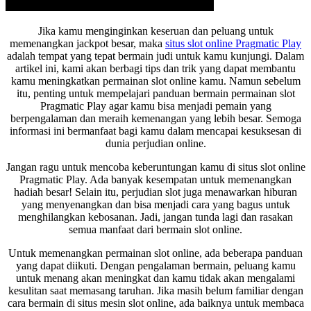
Jika kamu menginginkan keseruan dan peluang untuk
memenangkan jackpot besar, maka
situs slot online Pragmatic Play
adalah tempat yang tepat bermain judi untuk kamu kunjungi. Dalam
artikel ini, kami akan berbagi tips dan trik yang dapat membantu
kamu meningkatkan permainan slot online kamu. Namun sebelum
itu, penting untuk mempelajari panduan bermain permainan slot
Pragmatic Play agar kamu bisa menjadi pemain yang
berpengalaman dan meraih kemenangan yang lebih besar. Semoga
informasi ini bermanfaat bagi kamu dalam mencapai kesuksesan di
dunia perjudian online.
Jangan ragu untuk mencoba keberuntungan kamu di situs slot online
Pragmatic Play. Ada banyak kesempatan untuk memenangkan
hadiah besar! Selain itu, perjudian slot juga menawarkan hiburan
yang menyenangkan dan bisa menjadi cara yang bagus untuk
menghilangkan kebosanan. Jadi, jangan tunda lagi dan rasakan
semua manfaat dari bermain slot online.
Untuk memenangkan permainan slot online, ada beberapa panduan
yang dapat diikuti. Dengan pengalaman bermain, peluang kamu
untuk menang akan meningkat dan kamu tidak akan mengalami
kesulitan saat memasang taruhan. Jika masih belum familiar dengan
cara bermain di situs mesin slot online, ada baiknya untuk membaca