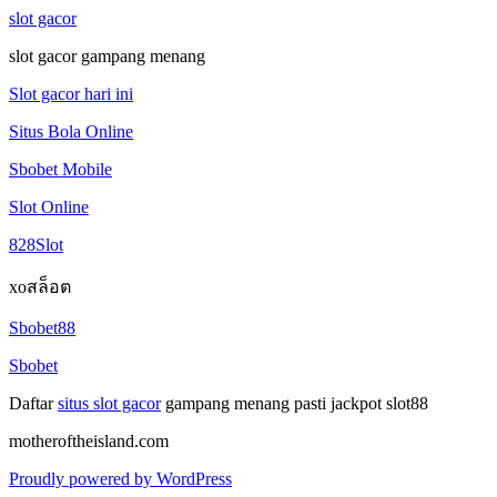
slot gacor
slot gacor gampang menang
Slot gacor hari ini
Situs Bola Online
Sbobet Mobile
Slot Online
828Slot
xoสล็อต
Sbobet88
Sbobet
Daftar
situs slot gacor
gampang menang pasti jackpot slot88
motheroftheisland.com
Proudly powered by WordPress