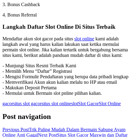
3. Bonus Cashback
4. Bonus Referral
Langkah Daftar Slot Online Di Situs Terbaik
Mendaftar akun slot gacor pada situs
slot online
kami adalah
langkah awal yang harus kalian lakukan saat ketika memulai
permain slot online. Jika kalian tertarik untuk bergabung bersama
situs kami, berikut adalah panduan mudah daftar di situs kami:
- Munjungi Situs Resmi Terbaik Kami
- Memilih Menu “Daftar” Registrasi
- Mengisi Formulir Pendaftaran yang berupa data pribadi lengkap
- Memverifikasi Akun akun kalian melalu no HP atau email
- Makukan Deposit Pertama
- Memulai untuk Bermain slot pnline pilihan kalian.
gacor
situs slot gacor
situs slot online
slot
Slot Gacor
Slot Online
Post navigation
Previous Post
Trik Paling Mudah Dalam Bermain Sabung Ayam
Online Anti Gagal
Next Post
Situs Slot Gacor Maxwin dan Daftar