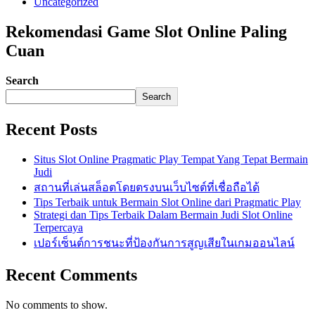
Uncategorized
Rekomendasi Game Slot Online Paling
Cuan
Search
Search
Recent Posts
Situs Slot Online Pragmatic Play Tempat Yang Tepat Bermain
Judi
สถานที่เล่นสล็อตโดยตรงบนเว็บไซต์ที่เชื่อถือได้
Tips Terbaik untuk Bermain Slot Online dari Pragmatic Play
Strategi dan Tips Terbaik Dalam Bermain Judi Slot Online
Terpercaya
เปอร์เซ็นต์การชนะที่ป้องกันการสูญเสียในเกมออนไลน์
Recent Comments
No comments to show.