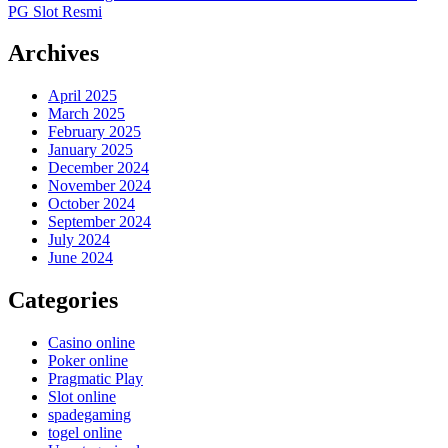
PG Slot Resmi
Archives
April 2025
March 2025
February 2025
January 2025
December 2024
November 2024
October 2024
September 2024
July 2024
June 2024
Categories
Casino online
Poker online
Pragmatic Play
Slot online
spadegaming
togel online