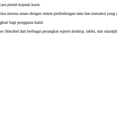
cara penuh kepada kami.
bisa merasa aman dengan sistem perlindungan data dan transaksi yang
gkan bagi pengguna kami.
es fleksibel dari berbagai perangkat seperti desktop, tablet, dan smar