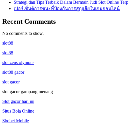
Strategi dan Tips Terbaik Dalam Bermain Judi Slot Online Ter
เปอร์เซ็นต์การชนะที่ป้องกันการสูญเสียในเกมออนไลน์
Recent Comments
No comments to show.
slot88
slot88
slot zeus olympus
slot88 gacor
slot gacor
slot gacor gampang menang
Slot gacor hari ini
Situs Bola Online
Sbobet Mobile