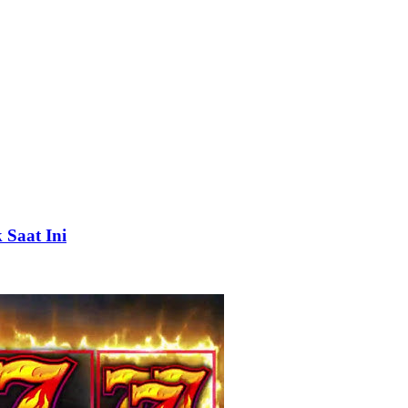
 Saat Ini