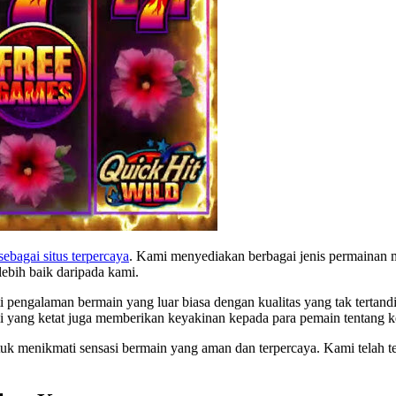
 sebagai situs terpercaya
. Kami menyediakan berbagai jenis permainan 
lebih baik daripada kami.
ngalaman bermain yang luar biasa dengan kualitas yang tak tertandin
yang ketat juga memberikan keyakinan kepada para pemain tentang kera
 untuk menikmati sensasi bermain yang aman dan terpercaya. Kami telah