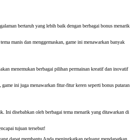
ngalaman bertaruh yang lebih baik dengan berbagai bonus menarik
an tema manis dan menggemaskan, game ini menawarkan banyak
kan menemukan berbagai pilihan permainan kreatif dan inovatif
 game ini juga menawarkan fitur-fitur keren seperti bonus putaran
k. Ini disebabkan oleh berbagai tema menarik yang ditawarkan di
apai tujuan tersebut!
ips yang dapat membantu Anda meningkatkan peluang mendapatkan