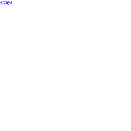
percaya