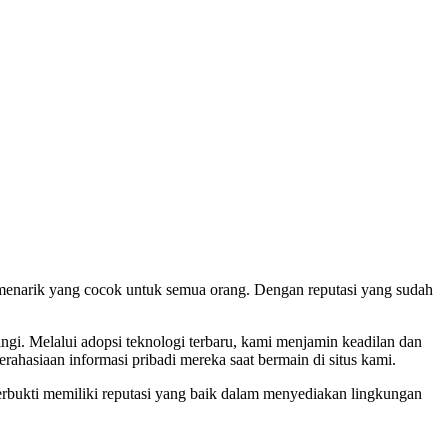
menarik yang cocok untuk semua orang. Dengan reputasi yang sudah
gi. Melalui adopsi teknologi terbaru, kami menjamin keadilan dan
hasiaan informasi pribadi mereka saat bermain di situs kami.
 terbukti memiliki reputasi yang baik dalam menyediakan lingkungan