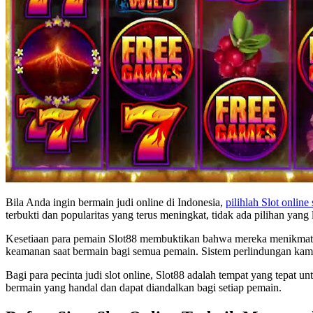
Bila Anda ingin bermain judi online di Indonesia,
pilihlah Slot online
terbukti dan popularitas yang terus meningkat, tidak ada pilihan yang 
Kesetiaan para pemain Slot88 membuktikan bahwa mereka menikmati pe
keamanan saat bermain bagi semua pemain. Sistem perlindungan kami 
Bagi para pecinta judi slot online, Slot88 adalah tempat yang tepat
bermain yang handal dan dapat diandalkan bagi setiap pemain.